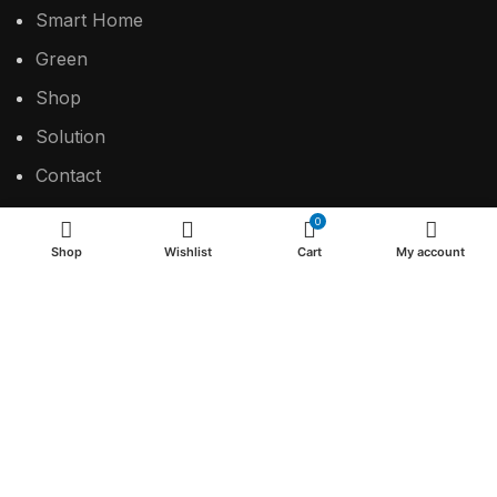
Smart Home
Green
Shop
Solution
Contact
0
Shop
Wishlist
Cart
My account
USEFUL LINKS
Privacy Policy
Return & Refund Policy
Terms & Conditions