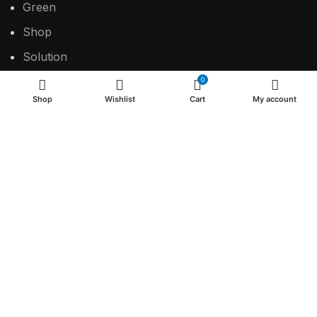
Green
Shop
Solution
Contact
0
Shop
Wishlist
Cart
My account
USEFUL LINKS
Privacy Policy
Return & Refund Policy
Terms & Conditions
2024 Make the difference.