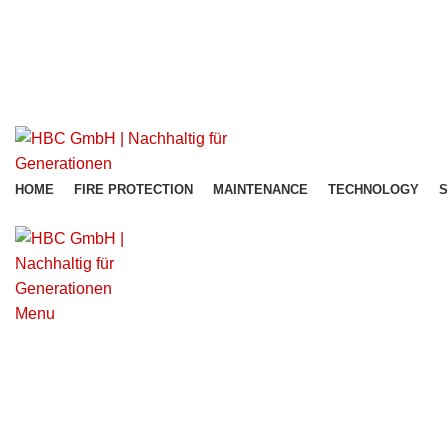
office@hbc-group.us
+43 680 13 19 199
office@hbc-group.us
HOME
FIRE PROTECTION
MAINTENANCE
TECHNOLOGY
S
Menu
Get Free Consultation!
We are ready to answer right now! Sign up for a free consultat