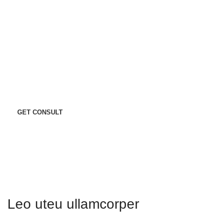
I consent to the processing of personal data and agree with t
Leo uteu ullamcorper