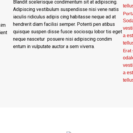
Blandit scelerisque condimentum sit at adipiscing.
tellu
Adipiscing vestibulum suspendisse nisi vene natis
Port
iaculis ridiculus adipis cing habitasse neque ad at
Soda
hendrerit diam facilisi semper. Potenti pen atibus
sim
vest
quisque suspen disse fusce sociosqu lobor tis eget
ient
a es
neque nascetur posuere nisi adipiscing condim
tellu
entum in vulputate auctor a sem viverra.
Erat 
odal
vest
a es
tellu