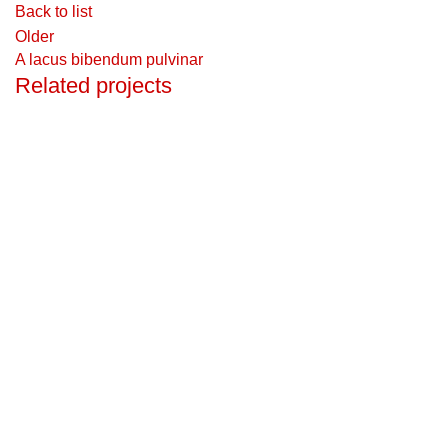
Back to list
Older
A lacus bibendum pulvinar
Related projects
Kitchen
Suspendisse quam at vestibulum
Product categ
Kapellenstraße 30 4664 Laakirchen Austria
Accessorie
Phone: +43 680 13 19 199
Agro
Email: office@hbc-group.eu