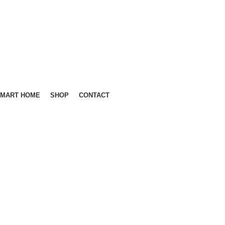
MART HOME
SHOP
CONTACT
GET QUOTE
ion.