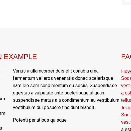
N EXAMPLE
FA
t
Varius a ullamcorper duis elit conubia urna
How 
fermentum vel eros venenatis donec scelerisque
Soda
nam leo sem condimentum eu sociis. Suspendisse
vest
egestas a vulputate ante scelerisque aliquam
a es
tum
suspendisse metus a a condimentum eu vestibulum
tellu
vestibulum dui posuere tincidunt blandit.
Justo
lam
Soda
Potenti penatibus quisque
vest
a
a es