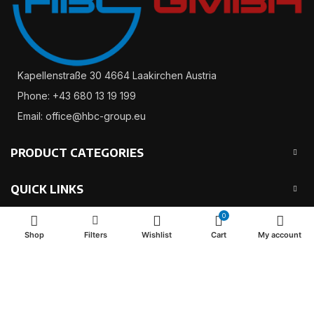
Kapellenstraße 30 4664 Laakirchen Austria
Phone: +43 680 13 19 199
Email: office@hbc-group.eu
PRODUCT CATEGORIES
QUICK LINKS
0
USEFUL LINKS
Shop
Filters
Wishlist
Cart
My account
2024 Make the difference.